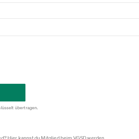
lüsselt übertragen.
ied?
Hier kannst du Mitglied beim VGSD werden
.