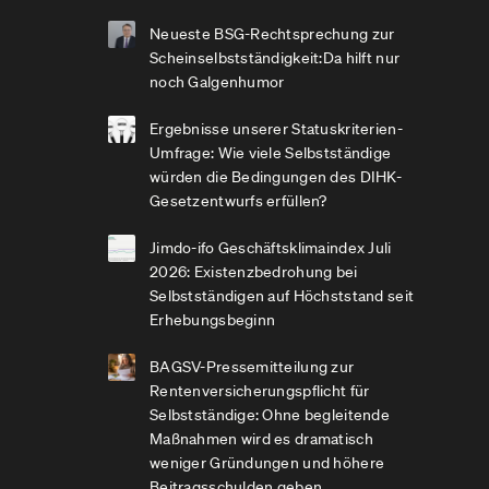
Neueste BSG-Rechtsprechung zur
Scheinselbstständigkeit:Da hilft nur
noch Galgenhumor
Ergebnisse unserer Statuskriterien-
Umfrage: Wie viele Selbstständige
würden die Bedingungen des DIHK-
Gesetzentwurfs erfüllen?
Jimdo-ifo Geschäftsklimaindex Juli
2026: Existenzbedrohung bei
Selbstständigen auf Höchststand seit
Erhebungsbeginn
BAGSV-Pressemitteilung zur
Rentenversicherungspflicht für
Selbstständige: Ohne begleitende
Maßnahmen wird es dramatisch
weniger Gründungen und höhere
Beitragsschulden geben