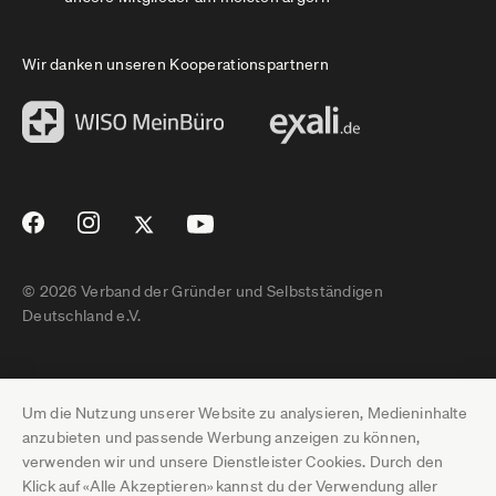
Wir danken unseren Kooperationspartnern
© 2026 Verband der Gründer und Selbstständigen
Deutschland e.V.
Impressum
Um die Nutzung unserer Website zu analysieren, Medieninhalte
Datenschutz
anzubieten und passende Werbung anzeigen zu können,
verwenden wir und unsere Dienstleister Cookies. Durch den
Pressebereich
Klick auf «Alle Akzeptieren» kannst du der Verwendung aller