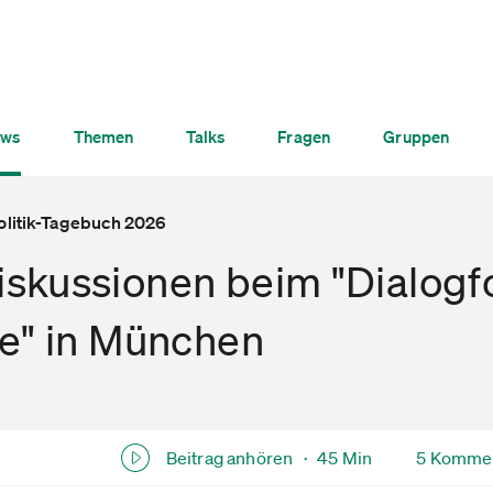
ws
Themen
Talks
Fragen
Gruppen
litik-Tagebuch 2026
skussionen beim "Dialog
ge" in München
Beitrag anhören ·
45 Min
5 Komme