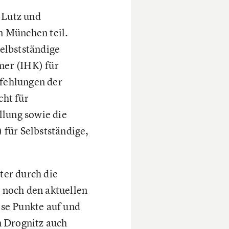
 Lutz und
n München teil.
elbstständige
mer (IHK) für
fehlungen der
cht für
llung sowie die
 für Selbstständige,
ter durch die
 noch den aktuellen
ese Punkte auf und
n Drognitz auch