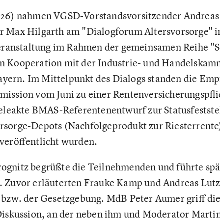
026) nahmen VGSD-Vorstandsvorsitzender Andreas
r Max Hilgarth am "Dialogforum Altersvorsorge" i
Veranstaltung im Rahmen der gemeinsamen Reihe "S
n Kooperation mit der Industrie- und Handelskam
ern. Im Mittelpunkt des Dialogs standen die Emp
ission vom Juni zu einer Rentenversicherungspfli
geleakte BMAS-Referentenentwurf zur Statusfestste
rsorge-Depots (Nachfolgeprodukt zur Riesterrente)
veröffentlicht wurden.
ognitz begrüßte die Teilnehmenden und führte spä
. Zuvor erläuterten Frauke Kamp und Andreas Lutz
 bzw. der Gesetzgebung. MdB Peter Aumer griff di
 Diskussion, an der neben ihm und Moderator Marti