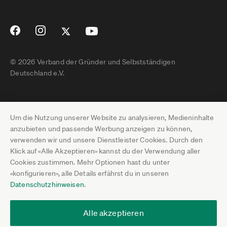
© 2026 Verband der Gründer und Selbstständigen
Deutschland e.V.
Impressum
Um die Nutzung unserer Website zu analysieren, Medieninhalte
Datenschutz
anzubieten und passende Werbung anzeigen zu können,
verwenden wir und unsere Dienstleister Cookies. Durch den
Pressebereich
Klick auf «Alle Akzeptieren» kannst du der Verwendung aller
Cookies zustimmen. Mehr Optionen hast du unter
Newsletter-Archiv
«konfigurieren», alle Details erfährst du in unseren
Datenschutzhinweisen
.
Jobs
Termine
Alle akzeptieren