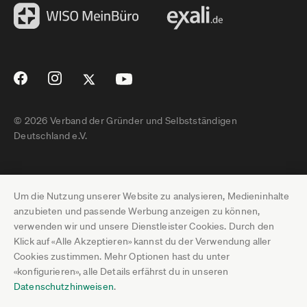
© 2026 Verband der Gründer und Selbstständigen
Deutschland e.V.
Impressum
Um die Nutzung unserer Website zu analysieren, Medieninhalte
Datenschutz
anzubieten und passende Werbung anzeigen zu können,
verwenden wir und unsere Dienstleister Cookies. Durch den
Pressebereich
Klick auf «Alle Akzeptieren» kannst du der Verwendung aller
Cookies zustimmen. Mehr Optionen hast du unter
Newsletter-Archiv
«konfigurieren», alle Details erfährst du in unseren
Datenschutzhinweisen
.
Jobs