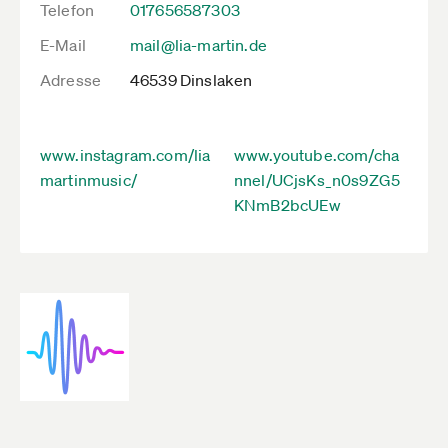
Telefon
017656587303
E-Mail
mail@lia-martin.de
Adresse
46539 Dinslaken
www.instagram.com/lia
www.youtube.com/cha
martinmusic/
nnel/UCjsKs_n0s9ZG5
KNmB2bcUEw