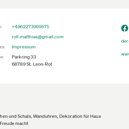
n
+4962273999575
roll.matthias@gmail.com
der
es
Impressum
www
se
Parkring 33
68789 St. Leon-Rot
schen und Schals, Wanduhren, Dekoration für Haus
 Freude macht