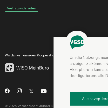
Vertrag widerrufen
Wir danken unseren Kooperationspartnern
Um die Nutzung unser
anzeigen zu können, v
Akzeptieren» kannst 
«konfigurieren», alle 
Alle akzeptier
© 2026 Verband der Gründer und Selbstständigen Deutschland e.