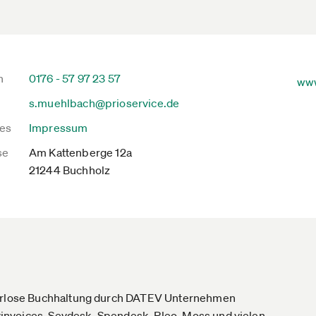
n
0176 - 57 97 23 57
www
s.muehlbach@prioservice.de
es
Impressum
se
Am Kattenberge 12a
21244 Buchholz
pierlose Buchhaltung durch DATEV Unternehmen
invoices, Sevdesk, Spendesk, Pleo, Moss und vielen