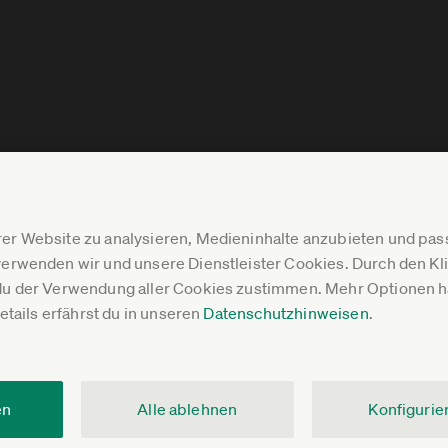
er Website zu analysieren, Medieninhalte anzubieten und p
erwenden wir und unsere Dienstleister Cookies. Durch den Klic
du der Verwendung aller Cookies zustimmen. Mehr Optionen ha
Details erfährst du in unseren
Datenschutzhinweisen
.
en
Alle ablehnen
Konfigurie
V.
Impressum
Datenschutz
Pressebereich