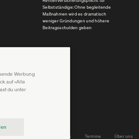
Rentenversicherungspflicht für
Selbstständige: Ohne begleitende
Maßnahmen wird es dramatisch
weniger Gründungen und höhere
Beitragsschulden geben
assende Werbung
k auf «Alle
st du unter
ren
Newsletter-Archiv
Jobs
Termine
Über uns