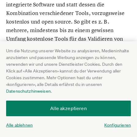
integrierte Software und statt dessen die
Kombination verschiedener Tools, vorzugsweise
kostenlos und open source. So gibt es z. B.
mehrere, mindestens bis zu einem gewissen
Umfang kostenlose Tools für das Validieren von
Rechnungen (
Beispiele
). Man lädt eine Rechnung
Um die Nutzung unserer Website zu analysieren, Medieninhalte
hoch, das Programm bzw. die Website zeigt an, ob
anzubieten und passende Werbung anzeigen zu können,
sie technisch valide und vollständig ist und
verwenden wir und unsere Dienstleister Cookies. Durch den
Klick auf «Alle Akzeptieren» kannst du der Verwendung aller
generiert einen Prüfbericht. Da bei nicht validen
Cookies zustimmen. Mehr Optionen hast du unter
Rechnungen der Vorsteuerabzug in Frage steht und
«konfigurieren», alle Details erfährst du in unseren
damit die Erstattung von 19 Prozent des
Datenschutzhinweisen
.
Rechnungsbetrags durch das Finanzamt, lohnt sich
eine Validierung insbesondere bei hohen und
Alle akzeptieren
wiederkehrenden Rechnungen. Der entsprechende
Prüfbericht sollte in diesem Fall unbedingt
Alle ablehnen
Konfigurieren
heruntergeladen und an geeigneter Stelle