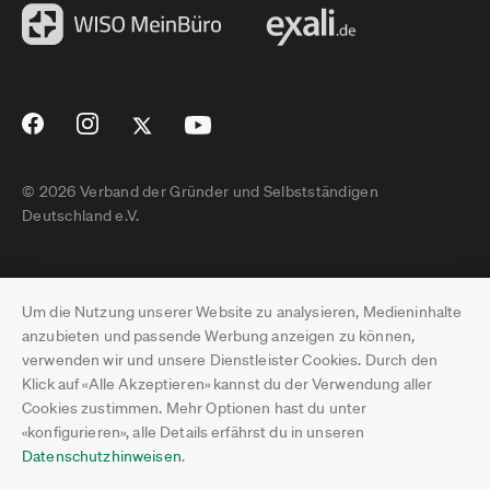
© 2026 Verband der Gründer und Selbstständigen
Deutschland e.V.
Impressum
Um die Nutzung unserer Website zu analysieren, Medieninhalte
Datenschutz
anzubieten und passende Werbung anzeigen zu können,
verwenden wir und unsere Dienstleister Cookies. Durch den
Pressebereich
Klick auf «Alle Akzeptieren» kannst du der Verwendung aller
Cookies zustimmen. Mehr Optionen hast du unter
Newsletter-Archiv
«konfigurieren», alle Details erfährst du in unseren
Datenschutzhinweisen
.
Jobs