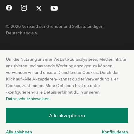
© 2026 Verband der Gründer und Selbstständigen
Deutschland e.V.
Impressum
Um die Nutzung unserer Website zu analysieren, Medieninhalte
Datenschutz
anzubieten und passende Werbung anzeigen zu können,
verwenden wir und unsere Dienstleister Cookies. Durch den
Pressebereich
Klick auf «Alle Akzeptieren» kannst du der Verwendung aller
Cookies zustimmen. Mehr Optionen hast du unter
Newsletter-Archiv
«konfigurieren», alle Details erfährst du in unseren
Datenschutzhinweisen
.
Jobs
Termine
Alle akzeptieren
Über uns
Alle ablehnen
Konfigurieren