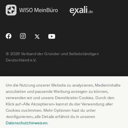
© 2026 Verband der Gründer und Selbstständigen
Deutschland e.V.
Impressum
Um die Nutzung unserer Website zu analysieren, Medieninhalte
Datenschutz
anzubieten und passende Werbung anzeigen zu können,
verwenden wir und unsere Dienstleister Cookies. Durch den
Pressebereich
Klick auf «Alle Akzeptieren» kannst du der Verwendung aller
Cookies zustimmen. Mehr Optionen hast du unter
Newsletter-Archiv
«konfigurieren», alle Details erfährst du in unseren
Datenschutzhinweisen
.
Jobs