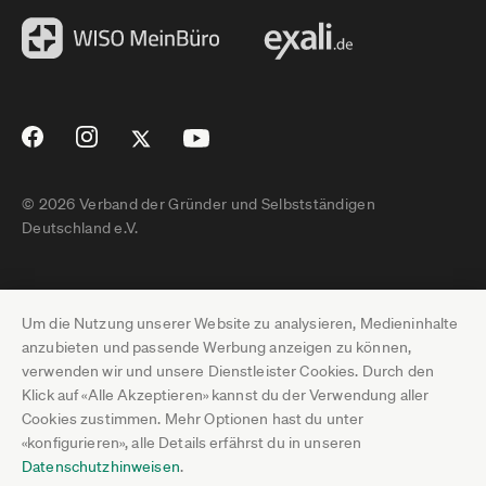
© 2026 Verband der Gründer und Selbstständigen
Deutschland e.V.
Impressum
Um die Nutzung unserer Website zu analysieren, Medieninhalte
Datenschutz
anzubieten und passende Werbung anzeigen zu können,
verwenden wir und unsere Dienstleister Cookies. Durch den
Pressebereich
Klick auf «Alle Akzeptieren» kannst du der Verwendung aller
Cookies zustimmen. Mehr Optionen hast du unter
Newsletter-Archiv
«konfigurieren», alle Details erfährst du in unseren
Datenschutzhinweisen
.
Jobs