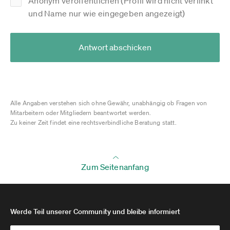
Anonym veröffentlichen (Profil wird nicht verlinkt
und Name nur wie eingegeben angezeigt)
Antwort abschicken
Alle Angaben verstehen sich ohne Gewähr, unabhängig ob Fragen von
Mitarbeitern oder Mitgliedern beantwortet werden.
Zu keiner Zeit findet eine rechtsverbindliche Beratung statt.
Zum Seitenanfang
Werde Teil unserer Community und bleibe informiert