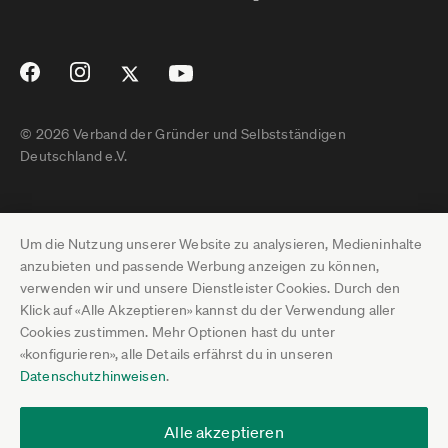
© 2026 Verband der Gründer und Selbstständigen
Deutschland e.V.
Impressum
Um die Nutzung unserer Website zu analysieren, Medieninhalte
Datenschutz
anzubieten und passende Werbung anzeigen zu können,
verwenden wir und unsere Dienstleister Cookies. Durch den
Pressebereich
Klick auf «Alle Akzeptieren» kannst du der Verwendung aller
Cookies zustimmen. Mehr Optionen hast du unter
Newsletter-Archiv
«konfigurieren», alle Details erfährst du in unseren
Datenschutzhinweisen
.
Jobs
Termine
Alle akzeptieren