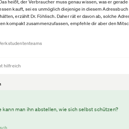
. Das heißt, der Verbraucher muss genau wissen, was er gerade 
sen kauft, sei es unmöglich diejenige in diesem Adressbuch z
hätten, erzählt Dr. Föhlisch. Daher rät er davon ab, solche Ad
rten kompakt zusammenzufassen, empfehle dir aber den Mitsch
erkstudententeams
t hilfreich
n
ann man ihn abstellen, wie sich selbst schützen?
isch