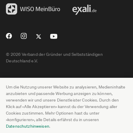
© 2026 Verband der Gründer und Selbstständigen
Deutschland e.V.
Impressum
Um die Nutzung unserer Website zu analysieren, Medieninhalte
Datenschutz
anzubieten und passende Werbung anzeigen zu können,
verwenden wir und unsere Dienstleister Cookies. Durch den
Pressebereich
Klick auf «Alle Akzeptieren» kannst du der Verwendung aller
Cookies zustimmen. Mehr Optionen hast du unter
Newsletter-Archiv
«konfigurieren», alle Details erfährst du in unseren
Datenschutzhinweisen
.
Jobs