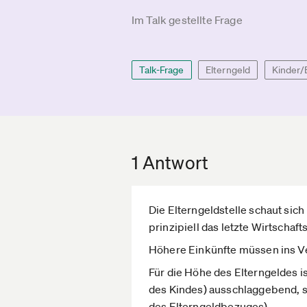
Im Talk gestellte Frage
Talk-Frage
Elterngeld
Kinder/
1 Antwort
Die Elterngeldstelle schaut sic
prinzipiell das letzte Wirtschafts
Höhere Einkünfte müssen ins Ve
Für die Höhe des Elterngeldes 
des Kindes) ausschlaggebend, 
des Elterngeldbezuges).