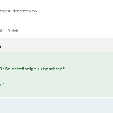
erkstudententeams
t hilfreich
n
für Selbstständige zu beachten?
uf