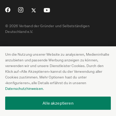
© 2026 Verband der Gründer und Selbstständigen
Deutschland e.V.
Impressum
Um die Nutzung unserer Website zu analysieren, Medieninhalte
Datenschutz
anzubieten und passende Werbung anzeigen zu können,
verwenden wir und unsere Dienstleister Cookies. Durch den
Pressebereich
Klick auf «Alle Akzeptieren» kannst du der Verwendung aller
Cookies zustimmen. Mehr Optionen hast du unter
Newsletter-Archiv
«konfigurieren», alle Details erfährst du in unseren
Datenschutzhinweisen
.
Jobs
Termine
Alle akzeptieren
Über uns