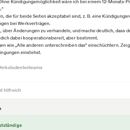
„Ohne Kündigungsmöglichkeit wäre ich bei einem 12-Monats-P
.“
n, die für beide Seiten akzeptabel sind, z. B. eine Kündigungsr
ngen bei Werkverträgen.
t, über Änderungen zu verhandeln, und mache deutlich, dass du
 dich dabei kooperationsbereit, aber bestimmt.
gen wie „Alle anderen unterschreiben das“ einschüchtern. Zeig
dingungen einstehst.
erkstudententeams
t hilfreich
n
stständige