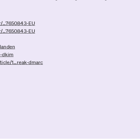
er/­…7650843-EU
er/­…7650843-EU
-landen
t-dkim
ticle/1­…reak-dmarc