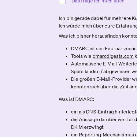
Das frage ich mich auch
Ich bin gerade dabei für mehrere 
Ich würde mich über eure Erfahrung
Was ich bisher herausfinden konnte
DMARC ist seit Februar zunäc
Tools wie
dmarcdigests.com­
k
Automatische E-Mail-Weiterle
Spam landen / abgewiesen w
Die großen E-Mail-Provider w
könnten sich über die Zeit än
Was ist DMARC:
ein als DNS-Eintrag hinterleg
die Aussage darüber wer für 
DKIM erzwingt
ein Reporting-Mechanismus üb