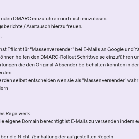
Kunden DMARC einzuführen und mich einzulesen.
sberichte / Austausch hierzu freuen.
:
hst Pflicht für "Massenversender" bei E-Mails an Google und 
önnen helfen den DMARC-Rollout Schrittweise einzuführen u
itungen die den Original-Absender beibehalten könnten in d
erden
erden selbst entscheiden wen sie als "Massenversender" wahr
dern
tes Regelwerk
die eigene Domain berechtigt ist E-Mails zu versenden indem
er die Nicht-/Einhaltung der aufgestellten Regeln