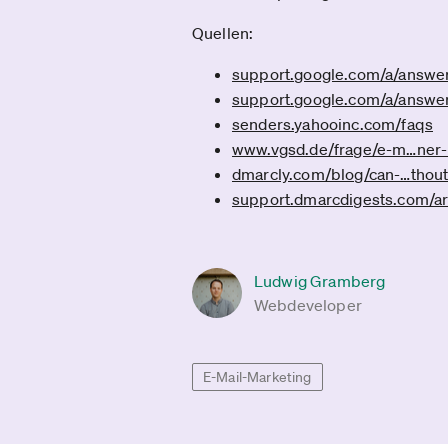
Quellen:
support.google.com­/a/answ
support.google.com­/a/answ
senders.yahooinc.com­/faqs
www.vgsd.de­/frage/e-m­…ner
dmarcly.com­/blog/can-­…thou
support.dmarcdigests.com­/ar
Ludwig Gramberg
Webdeveloper
E-Mail-Marketing