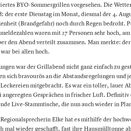
 viertes BYO-Sommergrillen vorgesehen. Die Wetter
d: der erste Dienstag im Monat, diesmal der 4. Au
enheit (Brandgefahr) noch durch Regen bedroht. P
meldezahlen waren mit 27 Personen sehr hoch, a
 über den Abend verteilt zusammen. Man merkte: d
 war bei allen hoch.
gen war der Grillabend nicht ganz einfach zu gest
n sich bravourös an die Abstandsregelungen und je
Leckereien mitgebracht. Es war ein toller, lauer 
i angeregten Gesprächen in frischer Luft. Definitiv
ende Live-Stammtische, die nun auch wieder in Pla
egionalsprecherin Elke hat es mithilfe der hochw
ch mal wieder geschafft, fast ihre Hausmülltonne ab