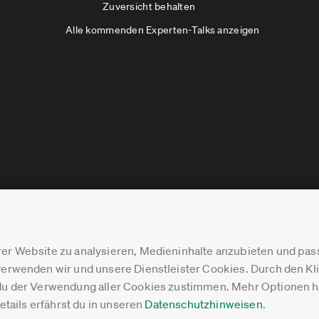
Zuversicht behalten
Alle kommenden Experten-Talks anzeigen
er Website zu analysieren, Medieninhalte anzubieten und p
erwenden wir und unsere Dienstleister Cookies. Durch den Klic
du der Verwendung aller Cookies zustimmen. Mehr Optionen ha
Details erfährst du in unseren
Datenschutzhinweisen
.