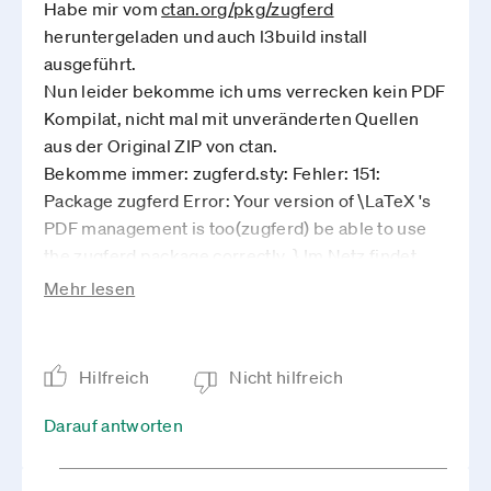
Habe mir vom
ctan.org­/pkg/zugferd
heruntergeladen und auch l3build install
ausgeführt.
Nun leider bekomme ich ums verrecken kein PDF
Kompilat, nicht mal mit unveränderten Quellen
aus der Original ZIP von ctan.
Bekomme immer: zugferd.sty: Fehler: 151:
Package zugferd Error: Your version of \LaTeX 's
PDF management is too(zugferd) be able to use
the zugferd package correctly. } Im Netz findet
man dazu null,null egal ob man auf englisch oder
Mehr lesen
deutsch sucht (anscheinend nutzt das kaum einer,
kann mir nicht vorstellen, dass ich alleine die
Probleme habe auf einer ziemlich aktuellen
Hilfreich
Nicht hilfreich
Maschine und einer Arbeit mit Latex seit
langem.).
Darauf antworten
Extra irgendwelche manuelle installs (l3build) -
scheint ja extrem schwer zu sein einfache XML in