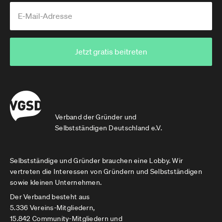
TeX Live Paktes für Suse sehen und nicht als
Fehler des ZUGFeRD Pakets.
Vieleicht beruhigt es… vielleicht nicht … aber an
der Art wie deine Distribution das ausliefert
Jetzt gratis beitreten
kann ich leider nichts ändern.
Verband der Gründer und
Selbstständigen Deutschland e.V.
Selbstständige und Gründer brauchen eine Lobby. Wir
vertreten die Interessen von Gründern und Selbstständigen
sowie kleinen Unternehmen.
Der Verband besteht aus
5.336 Vereins-Mitgliedern,
15.842 Community-Mitgliedern und