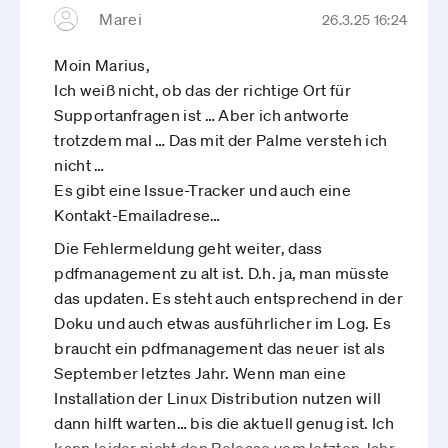
PDF einzubetten :-(
Marei
26.3.25 16:24
sorry für den rauen Ton, aber manchmal könnte
man die Palme hochsteigen
Moin Marius,
Ich weiß nicht, ob das der richtige Ort für
Supportanfragen ist … Aber ich antworte
trotzdem mal … Das mit der Palme versteh ich
nicht …
Es gibt eine Issue-Tracker und auch eine
Kontakt-Emailadrese…
Die Fehlermeldung geht weiter, dass
pdfmanagement zu alt ist. D.h. ja, man müsste
das updaten. Es steht auch entsprechend in der
Doku und auch etwas ausführlicher im Log. Es
braucht ein pdfmanagement das neuer ist als
September letztes Jahr. Wenn man eine
Installation der Linux Distribution nutzen will
dann hilft warten… bis die aktuell genug ist. Ich