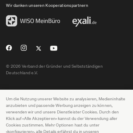
Wir danken unseren Kooperationspartnern
© 2026 Verband der Gründer und Selbstständigen
Deutschland e.V.
Impressum
Um die Nutzung unserer Website zu analysieren, Medieninhalte
Datenschutz
anzubieten und passende Werbung anzeigen zu können,
verwenden wir und unsere Dienstleister Cookies. Durch den
Pressebereich
Klick auf «Alle Akzeptieren» kannst du der Verwendung aller
Cookies zustimmen. Mehr Optionen hast du unter
Newsletter-Archiv
«konfigurieren», alle Details erfährst du in unseren