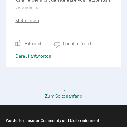
kann leider nicht den Release vom letzten Jahr
verändern.
Ich weiß nicht wie schnell Suse da das neuer
Mehr lesen
TeXLive kriegt, ansonsten besteht immer die
Möglichkeit ein Vanilla TeX Live über den
klassichen Weg zu installieren, das klappt ohne
Hilfreich
Nicht hilfreich
Anpassungen, das Paket ist in TeX Live und
MikteX enthalten oder bis OpenSuse das
Darauf antworten
neuere TeX Live hat eine Containerlösung
nutzen… Nur als Möglichkeiten … Der l3build
weg ist normalerweise nicht notwendig,
sondern eben nur, wenn man sich gegen den
TeX Live Manager entscheidet.
Zum Seitenanfang
Es existiert auch die volle Liste der
Dependencies, und der CI Testprozess läuft
beispielsweise auch auf Containerbasis … ich
verstehe, dass das nicht der Traum-Weg ist …
Werde Teil unserer Community und bleibe informiert
aber ansonsten würde ich das als Problem des