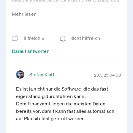
beispielsweise Lexoffice trotz hoher Qualität und
vollständiger Datenbasis nicht berechtigt sind,
Mehr lesen
eine E-Bilanz direkt an das Finanzamt zu
übermitteln.
Gerade Unternehmen, die dank moderner
Hilfreich
Nicht hilfreich
Software 99 % ihrer Buchhaltung eigenständig
2
durchführen, werden unnötig gezwungen,
Darauf antworten
nochmals tausende Euro an Steuerberater zu
zahlen und mehrere Monate auf den Abschluss zu
warten. Das verursacht nicht nur finanzielle
Stefan Klatt
23.3.25 04:08
Mehrbelastungen, sondern auch eine unnötige
Verzögerung in der Kommunikation mit den
Es ist ja nicht nur die Software, die das fast
Finanzämtern.
eigenständig durchführen kann.
Die Politik muss hier endlich aktiv werden,
Dem Finanzamt liegen die meisten Daten
digitale Lösungen konsequent ermöglichen und
bereits vor. damit kann fast alles automatisch
Unternehmer sowie Unternehmen deutlich
auf Plausibilität geprüft werden.
entlasten.