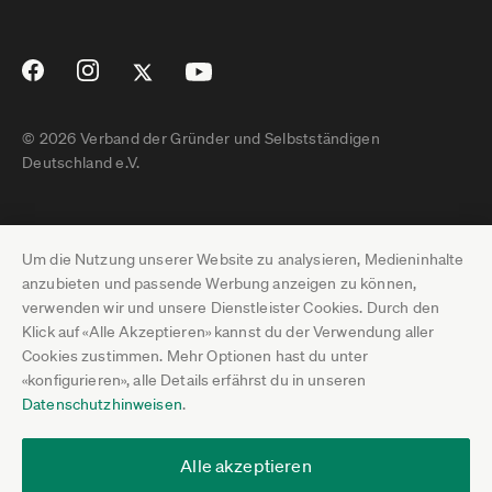
© 2026 Verband der Gründer und Selbstständigen
Deutschland e.V.
Impressum
Um die Nutzung unserer Website zu analysieren, Medieninhalte
Datenschutz
anzubieten und passende Werbung anzeigen zu können,
verwenden wir und unsere Dienstleister Cookies. Durch den
Pressebereich
Klick auf «Alle Akzeptieren» kannst du der Verwendung aller
Cookies zustimmen. Mehr Optionen hast du unter
Newsletter-Archiv
«konfigurieren», alle Details erfährst du in unseren
Datenschutzhinweisen
.
Jobs
Termine
Alle akzeptieren