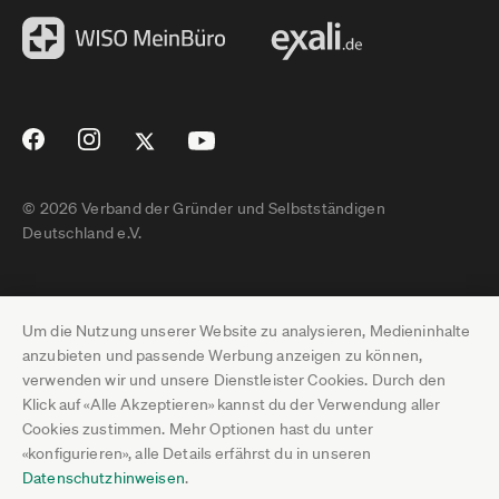
© 2026 Verband der Gründer und Selbstständigen
Deutschland e.V.
Impressum
Um die Nutzung unserer Website zu analysieren, Medieninhalte
Datenschutz
anzubieten und passende Werbung anzeigen zu können,
verwenden wir und unsere Dienstleister Cookies. Durch den
Pressebereich
Klick auf «Alle Akzeptieren» kannst du der Verwendung aller
Cookies zustimmen. Mehr Optionen hast du unter
Newsletter-Archiv
«konfigurieren», alle Details erfährst du in unseren
Datenschutzhinweisen
.
Jobs