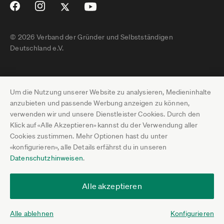
© 2026 Verband der Gründer und Selbstständigen
Deutschland e.V.
Impressum
Um die Nutzung unserer Website zu analysieren, Medieninhalte
Datenschutz
anzubieten und passende Werbung anzeigen zu können,
verwenden wir und unsere Dienstleister Cookies. Durch den
Pressebereich
Klick auf «Alle Akzeptieren» kannst du der Verwendung aller
Cookies zustimmen. Mehr Optionen hast du unter
Newsletter-Archiv
«konfigurieren», alle Details erfährst du in unseren
Datenschutzhinweisen
.
Jobs
Termine
Alle akzeptieren
Über uns
Alle ablehnen
Konfigurieren