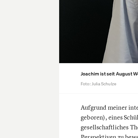
Joachim ist seit August
Foto: Julia Schulze
Aufgrund meiner inte
geboren), eines Schü
gesellschaftliches T
Perspektiven zu bewe