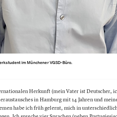
 Werkstudent im Münchener VGSD-Büro.
rnationalen Herkunft (mein Vater ist Deutscher, ic
leraustausches in Hamburg mit 14 Jahren und meine
hemen habe ich früh gelernt, mich in unterschiedli
gen. Ich spreche vier Sprachen (neben Portugiesis