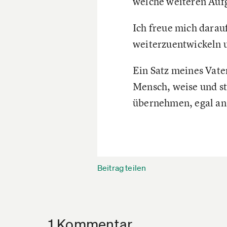
welche weiteren Au
Ich freue mich darau
weiterzuentwickeln u
Ein Satz meines Vater
Mensch, weise und sta
übernehmen, egal an 
Beitrag teilen
1 Kommentar