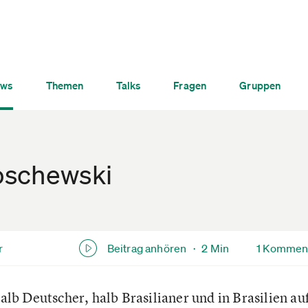
ws
Themen
Talks
Fragen
Gruppen
oschewski
r
Beitrag anhören ·
2 Min
1 Kommen
 halb Deutscher, halb Brasilianer und in Brasilien 