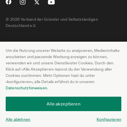
© 2026 Verband der Gründer und Selbstständigen
Deutschland e.V.
Impressum
Um die Nutzung unserer Website zu analysieren, Medieninhalte
Datenschutz
anzubieten und passende Werbung anzeigen zu können,
verwenden wir und unsere Dienstleister Cookies. Durch den
Pressebereich
Klick auf «Alle Akzeptieren» kannst du der Verwendung aller
Cookies zustimmen. Mehr Optionen hast du unter
Newsletter-Archiv
«konfigurieren», alle Details erfährst du in unseren
Datenschutzhinweisen
.
Jobs
Termine
Alle akzeptieren
Über uns
Alle ablehnen
Konfigurieren