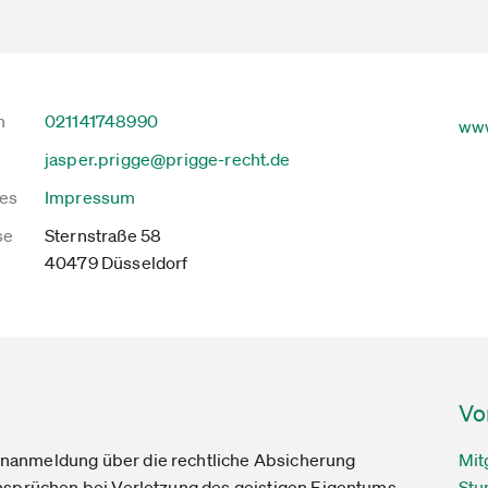
n
021141748990
www
jasper.prigge@prigge-recht.de
es
Impressum
se
Sternstraße 58
40479 Düsseldorf
Vo
nanmeldung über die rechtliche Absicherung
Mit
Ansprüchen bei Verletzung des geistigen Eigentums.
Stu