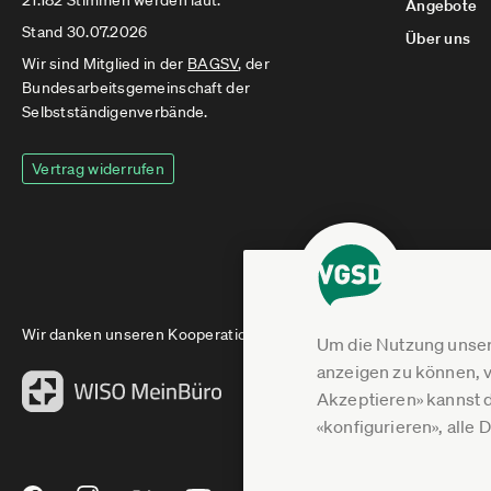
21.182 Stimmen werden laut.
Angebote
Stand 30.07.2026
Über uns
Wir sind Mitglied in der
BAGSV
, der
Bundesarbeitsgemeinschaft der
Selbstständigenverbände.
Vertrag widerrufen
Wir danken unseren Kooperationspartnern
Um die Nutzung unser
anzeigen zu können, v
Akzeptieren» kannst 
«konfigurieren», alle 