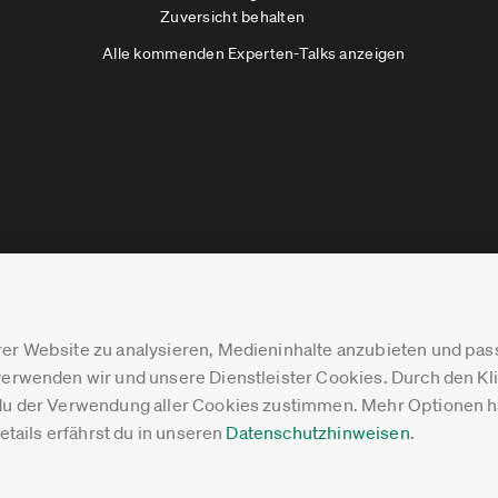
Zuversicht behalten
Alle kommenden Experten-Talks anzeigen
er Website zu analysieren, Medieninhalte anzubieten und p
erwenden wir und unsere Dienstleister Cookies. Durch den Klic
du der Verwendung aller Cookies zustimmen. Mehr Optionen ha
Details erfährst du in unseren
Datenschutzhinweisen
.