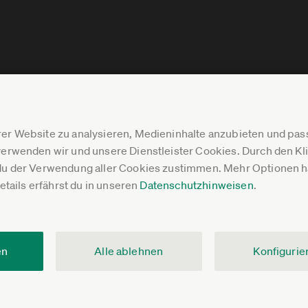
er Website zu analysieren, Medieninhalte anzubieten und p
erwenden wir und unsere Dienstleister Cookies. Durch den Klic
du der Verwendung aller Cookies zustimmen. Mehr Optionen ha
Details erfährst du in unseren
Datenschutzhinweisen
.
en
Alle ablehnen
Konfigurie
V.
Impressum
Datenschutz
Pressebereich