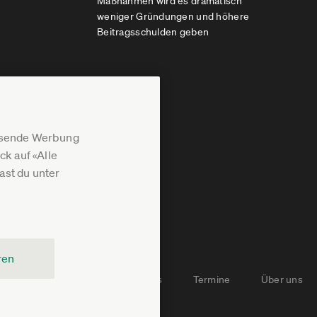
Maßnahmen wird es dramatisch
weniger Gründungen und höhere
Beitragsschulden geben
assende Werbung
k auf «Alle
st du unter
ren
Newsletter-Archiv
Jobs
Termine
Über uns