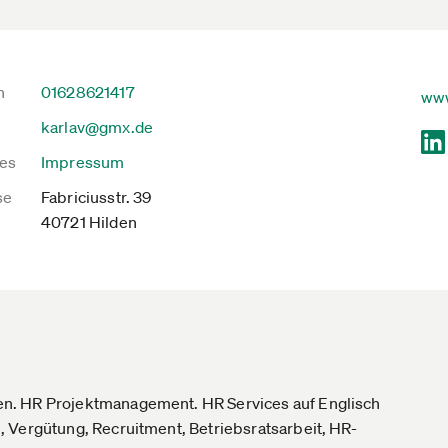
n
01628621417
www
karlav@gmx.de
es
Impressum
se
Fabriciusstr. 39
40721 Hilden
n. HR Projektmanagement. HR Services auf Englisch
 Vergütung, Recruitment, Betriebsratsarbeit, HR-