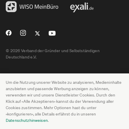
© 2026 Verband der Gründer und Selbstständigen
Deutschland e.V.
Impressum
Um die Nutzung unserer Website zu analysieren, Medieninhalte
Datenschutz
anzubieten und passende Werbung anzeigen zu können,
verwenden wir und unsere Dienstleister Cookies. Durch den
Pressebereich
Klick auf «Alle Akzeptieren» kannst du der Verwendung aller
Cookies zustimmen. Mehr Optionen hast du unter
Newsletter-Archiv
«konfigurieren», alle Details erfährst du in unseren
Datenschutzhinweisen
.
Jobs