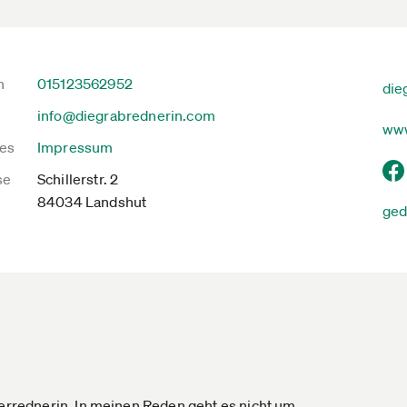
n
015123562952
die
info@diegrabrednerin.com
www
es
Impressum
se
Schillerstr. 2
84034 Landshut
ged
uerrednerin. In meinen Reden geht es nicht um