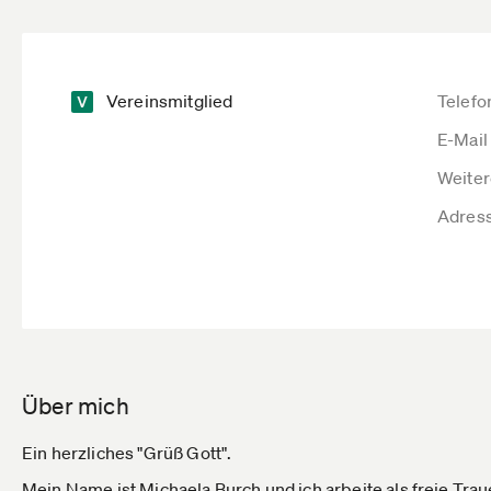
Vereinsmitglied
Telefo
E-Mail
Weiter
Adres
Über mich
Ein herzliches "Grüß Gott".
Mein Name ist Michaela Burch und ich arbeite als freie Tra