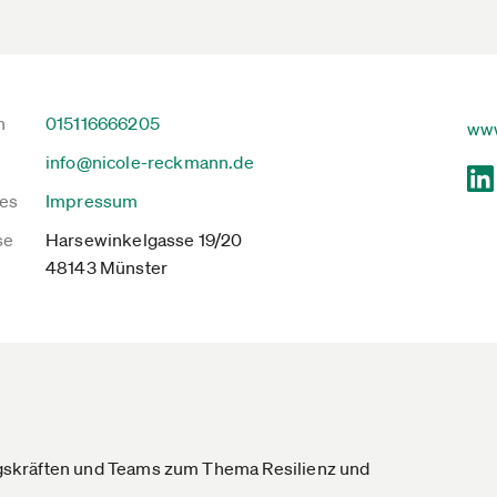
n
015116666205
www
info@nicole-reckmann.de
es
Impressum
se
Harsewinkelgasse 19/20
48143 Münster
gskräften und Teams zum Thema Resilienz und