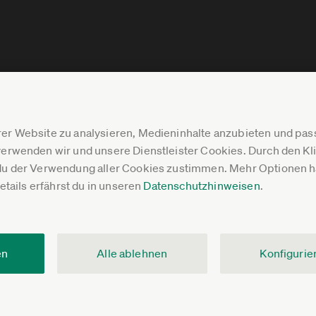
er Website zu analysieren, Medieninhalte anzubieten und p
erwenden wir und unsere Dienstleister Cookies. Durch den Klic
du der Verwendung aller Cookies zustimmen. Mehr Optionen ha
Details erfährst du in unseren
Datenschutzhinweisen
.
en
Alle ablehnen
Konfigurie
V.
Impressum
Datenschutz
Pressebereich