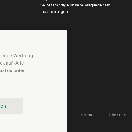
Selbstständige unsere Mitglieder am
meisten ärgern
assende Werbung
k auf «Alle
st du unter
ren
Newsletter-Archiv
Jobs
Termine
Über uns