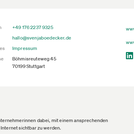
n
+49 176 2237 9325
www
hallo@svenjaboedecker.de
www
es
Impressum
se
Böhmisreuteweg 45
70199 Stuttgart
 Unternehmerinnen dabei, mit einem ansprechenden
Internet sichtbar zu werden.