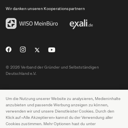
Wir danken unseren Kooperationspartnern
© 2026 Verband der Gründer und Selbstständigen
Deutschland e.V.
Impressum
Um die Nutzung unserer Website zu analysieren, Medieninhalte
Datenschutz
anzubieten und passende Werbung anzeigen zu können,
verwenden wir und unsere Dienstleister Cookies. Durch den
Pressebereich
Klick auf «Alle Akzeptieren» kannst du der Verwendung aller
Cookies zustimmen. Mehr Optionen hast du unter
Newsletter-Archiv