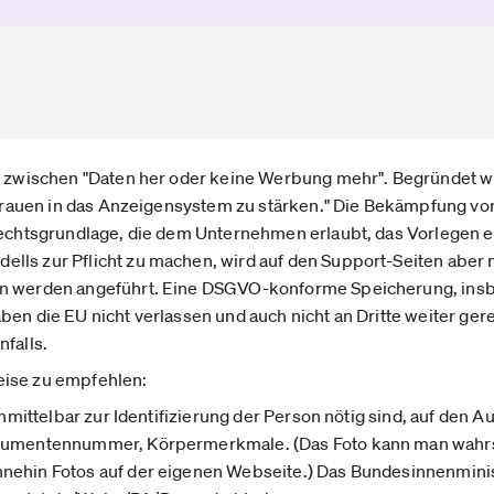
hl zwischen "Daten her oder keine Werbung mehr". Begründet 
ertrauen in das Anzeigensystem zu stärken." Die Bekämpfung vo
 Rechtsgrundlage, die dem Unternehmen erlaubt, das Vorlegen 
lls zur Pflicht zu machen, wird auf den Support-Seiten aber 
en werden angeführt. Eine DSGVO-konforme Speicherung, ins
ben die EU nicht verlassen und auch nicht an Dritte weiter ger
falls.
eise zu empfehlen:
 unmittelbar zur Identifizierung der Person nötig sind, auf den 
okumentennummer, Körpermerkmale. (Das Foto kann man wahrs
nehin Fotos auf der eigenen Webseite.) Das Bundesinnenmini