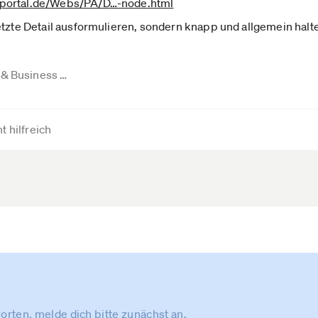
ortal.de­/Webs/PA/D­…-node.html
etzte Detail ausformulieren, sondern knapp und allgemein halt
 & Business …
t hilfreich
rten, melde dich bitte zunächst an.