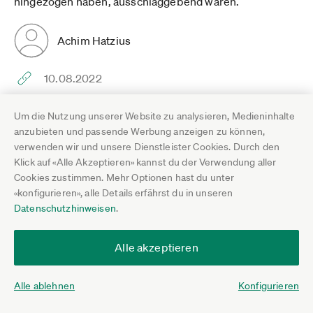
hingezogen haben, ausschlaggebend waren.
Achim Hatzius
10.08.2022
Um die Nutzung unserer Website zu analysieren, Medieninhalte
anzubieten und passende Werbung anzeigen zu können,
Hilfreich
Nicht hilfreich
2
verwenden wir und unsere Dienstleister Cookies. Durch den
Klick auf «Alle Akzeptieren» kannst du der Verwendung aller
Kommentieren
Cookies zustimmen. Mehr Optionen hast du unter
«konfigurieren», alle Details erfährst du in unseren
Datenschutzhinweisen
.
Ich bin Soloselbständig. Fotografie. hauptsächlich für
Alle akzeptieren
Events, Schulen und Kitas. Starke Einschränkungen und
Regulierungen wegen Corona.
Alle ablehnen
Konfigurieren
Q1 wurde genehmigt und wie meine Vorredner ist die