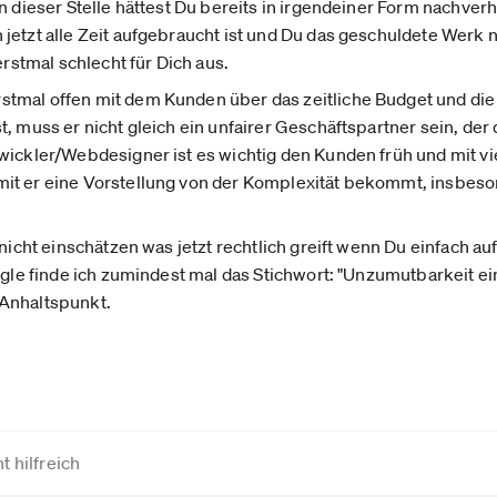
An dieser Stelle hättest Du bereits in irgendeiner Form nachve
etzt alle Zeit aufgebraucht ist und Du das geschuldete Werk noc
erstmal schlecht für Dich aus.
stmal offen mit dem Kunden über das zeitliche Budget und di
, muss er nicht gleich ein unfairer Geschäftspartner sein, der d
wickler/Webdesigner ist es wichtig den Kunden früh und mit vi
it er eine Vorstellung von der Komplexität bekommt, insbes
 nicht einschätzen was jetzt rechtlich greift wenn Du einfach au
ogle finde ich zumindest mal das Stichwort: "Unzumutbarkeit ei
s Anhaltspunkt.
t hilfreich