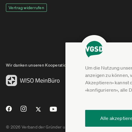
Vertrag widerrufen
Wir danken unseren Kooperationspartnern
Um die Nutzung unser
anzeigen zu können, v
Akzeptieren» kannst 
«konfigurieren», alle 
Alle akzeptier
© 2026 Verband der Gründer und Selbstständigen Deutschland e.