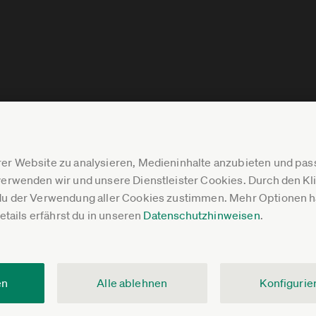
er Website zu analysieren, Medieninhalte anzubieten und p
erwenden wir und unsere Dienstleister Cookies. Durch den Klic
du der Verwendung aller Cookies zustimmen. Mehr Optionen ha
Details erfährst du in unseren
Datenschutzhinweisen
.
en
Alle ablehnen
Konfigurie
V.
Impressum
Datenschutz
Pressebereich