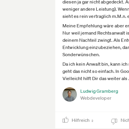
diesen ja gar nicht abgedeckt. 
weniger andere Leistung). Wenn j
sieht es rein vertraglich m.M.n. 
Meine Empfehlung wäre aber er
Nur weil jemand Rechtsanwalt ist
deinem Nachteil zwingt. Als Ent
Entwicklung einzubeziehen, dam
Sonderwünschen.
Da ich kein Anwalt bin, kann ich
geht das nicht so einfach. In Go
Vielleicht hilft Dir das weiter al
Ludwig Gramberg
Webdeveloper
Hilfreich
Nich
2