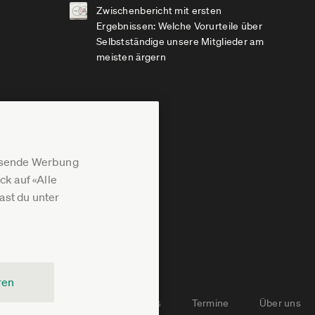
Zwischenbericht mit ersten
Ergebnissen: Welche Vorurteile über
Selbstständige unsere Mitglieder am
meisten ärgern
assende Werbung
k auf «Alle
st du unter
ren
Newsletter-Archiv
Jobs
Termine
Über uns