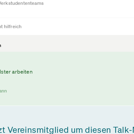
erkstudententeams
t hilfreich
n
lster arbeiten
ann
zt Vereinsmitglied um diesen Talk-