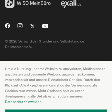
© 2026 Verband der Gründer und Selbstständigen
Deutschland e.V.
Impressum
Um die Nutzung unserer Website zu analysieren, Medieninhalte
Datenschutz
anzubieten und passende Werbung anzeigen zu können,
verwenden wir und unsere Dienstleister Cookies. Durch den
Pressebereich
Klick auf «Alle Akzeptieren» kannst du der Verwendung aller
Cookies zustimmen. Mehr Optionen hast du unter
Newsletter-Archiv
«konfigurieren», alle Details erfährst du in unseren
Datenschutzhinweisen
.
Jobs