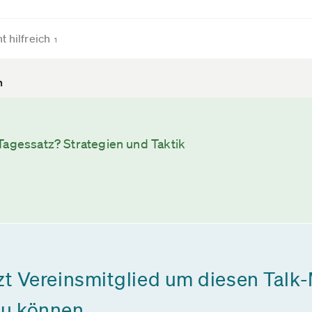
t hilfreich
1
n
Tagessatz? Strategien und Taktik
zt Vereinsmitglied um diesen Talk-
zu können