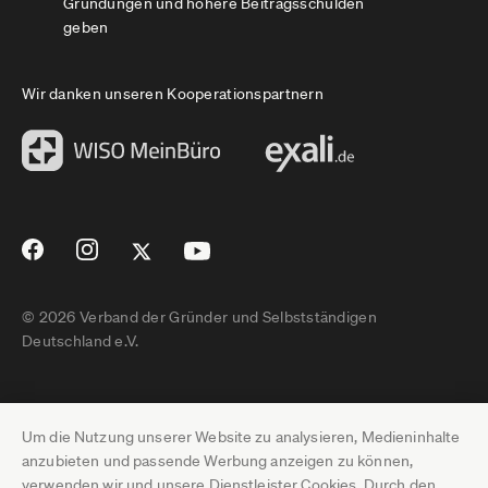
Gründungen und höhere Beitragsschulden
geben
Wir danken unseren Kooperationspartnern
© 2026 Verband der Gründer und Selbstständigen
Deutschland e.V.
Impressum
Um die Nutzung unserer Website zu analysieren, Medieninhalte
Datenschutz
anzubieten und passende Werbung anzeigen zu können,
verwenden wir und unsere Dienstleister Cookies. Durch den