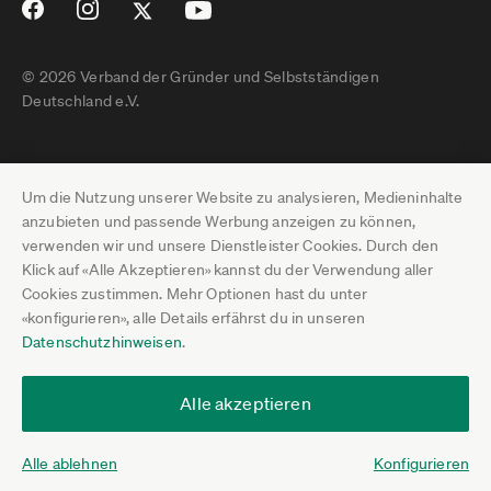
© 2026 Verband der Gründer und Selbstständigen
Deutschland e.V.
Impressum
Um die Nutzung unserer Website zu analysieren, Medieninhalte
Datenschutz
anzubieten und passende Werbung anzeigen zu können,
verwenden wir und unsere Dienstleister Cookies. Durch den
Pressebereich
Klick auf «Alle Akzeptieren» kannst du der Verwendung aller
Cookies zustimmen. Mehr Optionen hast du unter
Newsletter-Archiv
«konfigurieren», alle Details erfährst du in unseren
Datenschutzhinweisen
.
Jobs
Termine
Alle akzeptieren
Über uns
Alle ablehnen
Konfigurieren