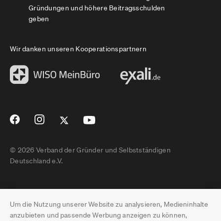
Gründungen und höhere Beitragsschulden
geben
Wir danken unseren Kooperationspartnern
© 2026 Verband der Gründer und Selbstständigen
Deutschland e.V.
Impressum
Um die Nutzung unserer Website zu analysieren, Medieninhalte
Datenschutz
anzubieten und passende Werbung anzeigen zu können,