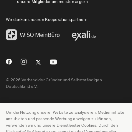
unsere Mitglieder am meisten ärgern
Wir danken unseren Kooperationspartnern
© 2026 Verband der Gründer und Selbstständigen
Deutschland e.V.
Impressum
Um die Nutzung unserer Website zu analysieren, Medieninhalte
Datenschutz
anzubieten und passende Werbung anzeigen zu können,
verwenden wir und unsere Dienstleister Cookies. Durch den
Pressebereich
Klick auf «Alle Akzeptieren» kannst du der Verwendung aller