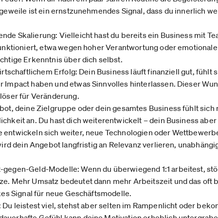
ngeweile ist ein ernstzunehmendes Signal, dass du innerlich weit
nde Skalierung: Vielleicht hast du bereits ein Business mit 
funktioniert, etwa wegen hoher Verantwortung oder emotionaler
chtige Erkenntnis über dich selbst.
rtschaftlichem Erfolg: Dein Business läuft finanziell gut, fühlt s
r Impact haben und etwas Sinnvolles hinterlassen. Dieser Wun
slöser für Veränderung.
ebot, deine Zielgruppe oder dein gesamtes Business fühlt sich
chkeit an. Du hast dich weiterentwickelt – dein Business aber 
e entwickeln sich weiter, neue Technologien oder Wettbewerb
 wird dein Angebot langfristig an Relevanz verlieren, unabhängi
t-gegen-Geld-Modelle: Wenn du überwiegend 1:1 arbeitest, s
ze. Mehr Umsatz bedeutet dann mehr Arbeitszeit und das oft b
rkes Signal für neue Geschäftsmodelle.
: Du leistest viel, stehst aber selten im Rampenlicht oder b
auerhafte Gefühl kann deine Motivation erheblich untergrab