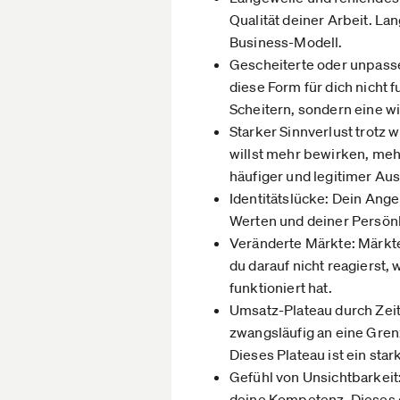
Qualität deiner Arbeit. La
Business-Modell.
Gescheiterte oder unpasse
diese Form für dich nicht 
Scheitern, sondern eine wi
Starker Sinnverlust trotz wi
willst mehr bewirken, meh
häufiger und legitimer Au
Identitätslücke: Dein Ang
Werten und deiner Persönli
Veränderte Märkte: Märkt
du darauf nicht reagierst,
funktioniert hat.
Umsatz-Plateau durch Zei
zwangsläufig an eine Gren
Dieses Plateau ist ein sta
Gefühl von Unsichtbarkeit
deine Kompetenz. Dieses d