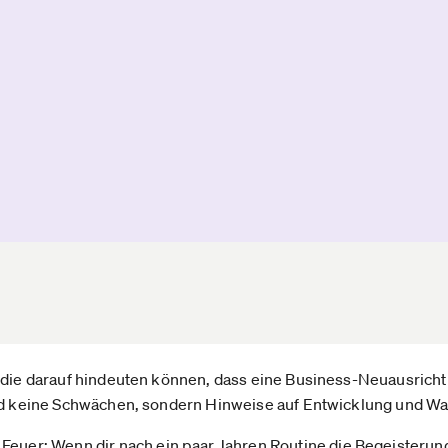
 die darauf hindeuten können, dass eine Business-Neuausrichtu
ind keine Schwächen, sondern Hinweise auf Entwicklung und W
euer: Wenn dir nach ein paar Jahren Routine die Begeisterung f