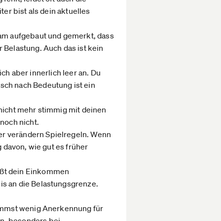
er bist als dein aktuelles
Team aufgebaut und gemerkt, dass
 Belastung. Auch das ist kein
ich aber innerlich leer an. Du
sch nach Bedeutung ist ein
 nicht mehr stimmig mit deinen
noch nicht.
er verändern Spielregeln. Wenn
g davon, wie gut es früher
tößt dein Einkommen
is an die Belastungsgrenze.
ekommst wenig Anerkennung für
en, besonders bei