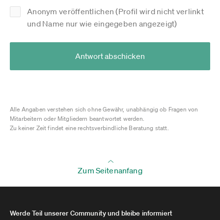
Anonym veröffentlichen (Profil wird nicht verlinkt
und Name nur wie eingegeben angezeigt)
Antwort abschicken
Alle Angaben verstehen sich ohne Gewähr, unabhängig ob Fragen von
Mitarbeitern oder Mitgliedern beantwortet werden.
Zu keiner Zeit findet eine rechtsverbindliche Beratung statt.
Zum Seitenanfang
Werde Teil unserer Community und bleibe informiert