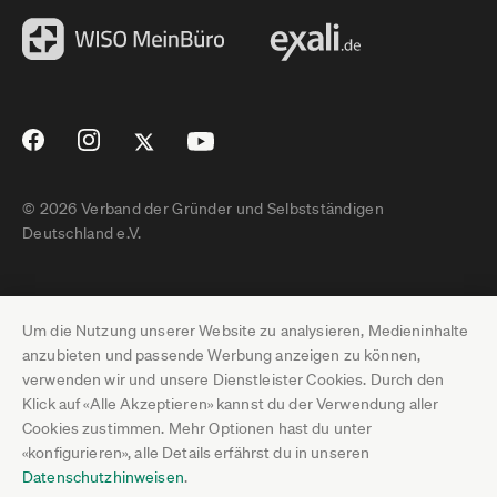
© 2026 Verband der Gründer und Selbstständigen
Deutschland e.V.
Impressum
Um die Nutzung unserer Website zu analysieren, Medieninhalte
Datenschutz
anzubieten und passende Werbung anzeigen zu können,
verwenden wir und unsere Dienstleister Cookies. Durch den
Pressebereich
Klick auf «Alle Akzeptieren» kannst du der Verwendung aller
Cookies zustimmen. Mehr Optionen hast du unter
Newsletter-Archiv
«konfigurieren», alle Details erfährst du in unseren
Datenschutzhinweisen
.
Jobs