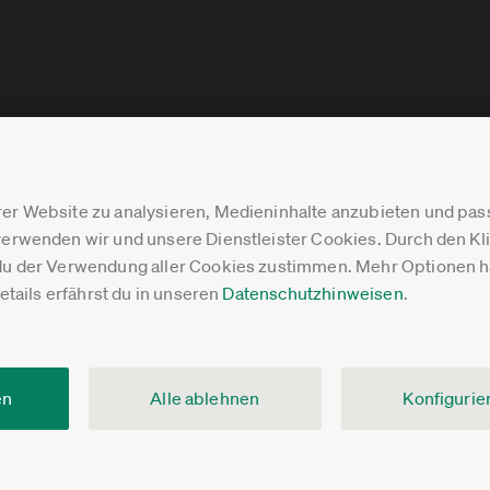
er Website zu analysieren, Medieninhalte anzubieten und p
erwenden wir und unsere Dienstleister Cookies. Durch den Klic
du der Verwendung aller Cookies zustimmen. Mehr Optionen ha
Details erfährst du in unseren
Datenschutzhinweisen
.
en
Alle ablehnen
Konfigurie
V.
Impressum
Datenschutz
Pressebereich