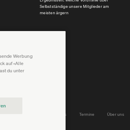
Ergebnissen: Welche Vorurteile über
Selbstständige unsere Mitglieder am
meisten ärgern
assende Werbung
k auf «Alle
st du unter
ren
Newsletter-Archiv
Jobs
Termine
Über uns