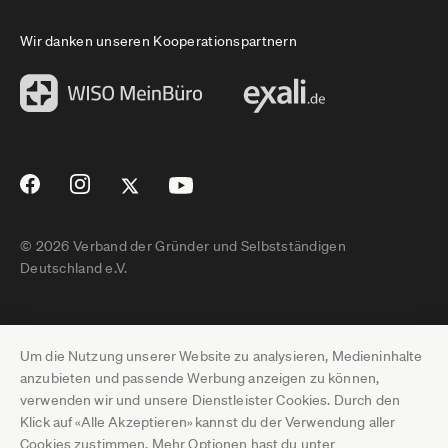
Wir danken unseren Kooperationspartnern
© 2026 Verband der Gründer und Selbstständigen
Deutschland e.V.
Impressum
Um die Nutzung unserer Website zu analysieren, Medieninhalte
Datenschutz
anzubieten und passende Werbung anzeigen zu können,
verwenden wir und unsere Dienstleister Cookies. Durch den
Pressebereich
Klick auf «Alle Akzeptieren» kannst du der Verwendung aller
Cookies zustimmen. Mehr Optionen hast du unter