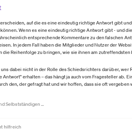
t
rscheiden, auf die es eine eindeutig richtige Antwort gibt un
 können. Wenn es eine eindeutig richtige Antwort gibt - und 
ahrscheinlich entsprechende Kommentare zu den falschen Ant
sen. In jedem Fall haben die Mitglieder und Nutzer der Websi
in die Reihenfolge zu bringen, wie sie ihnen am zutreffendsten
ns dabei nicht in der Rolle des Schiedsrichters darüber, wer R
e Antwort" erhalten – das hängt ja auch vom Fragesteller ab. E
rch den, der gefragt hat und wir hoffen, dass sie oft vergeben
nd Selbstständigen …
t hilfreich