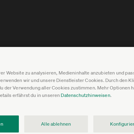
er Website zu analysieren, Medieninhalte anzubieten und p
erwenden wir und unsere Dienstleister Cookies. Durch den Klic
du der Verwendung aller Cookies zustimmen. Mehr Optionen ha
Details erfährst du in unseren
Datenschutzhinweisen
.
en
Alle ablehnen
Konfigurie
V.
Impressum
Datenschutz
Pressebereich