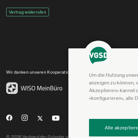
Vertrag widerrufen
Wir danken unseren Kooperationspartnern
Um die Nutzung unser
anzeigen zu können, v
Akzeptieren» kannst 
«konfigurieren», alle 
Alle akzeptier
© 2026 Verband der Gründer und Selbstständigen Deutschland e.