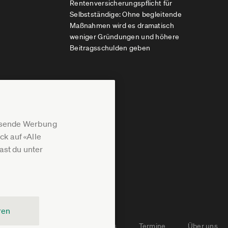
Rentenversicherungspflicht für
Selbstständige: Ohne begleitende
Maßnahmen wird es dramatisch
weniger Gründungen und höhere
Beitragsschulden geben
assende Werbung
k auf «Alle
st du unter
ren
Newsletter-Archiv
Jobs
Termine
Über uns