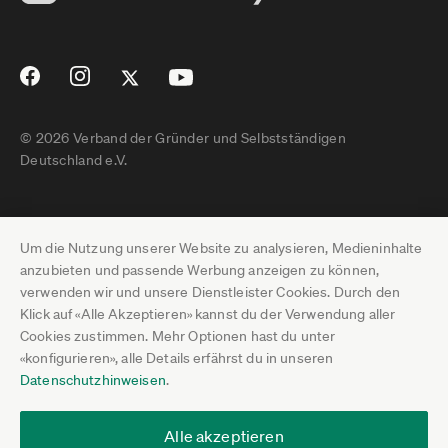
© 2026 Verband der Gründer und Selbstständigen
Deutschland e.V.
Impressum
Um die Nutzung unserer Website zu analysieren, Medieninhalte
Datenschutz
anzubieten und passende Werbung anzeigen zu können,
verwenden wir und unsere Dienstleister Cookies. Durch den
Pressebereich
Klick auf «Alle Akzeptieren» kannst du der Verwendung aller
Cookies zustimmen. Mehr Optionen hast du unter
Newsletter-Archiv
«konfigurieren», alle Details erfährst du in unseren
Datenschutzhinweisen
.
Jobs
Termine
Alle akzeptieren