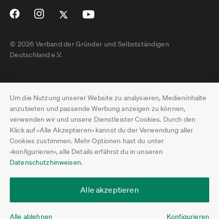
© 2026 Verband der Gründer und Selbstständigen
Deutschland e.V.
Impressum
Um die Nutzung unserer Website zu analysieren, Medieninhalte
Datenschutz
anzubieten und passende Werbung anzeigen zu können,
verwenden wir und unsere Dienstleister Cookies. Durch den
Pressebereich
Klick auf «Alle Akzeptieren» kannst du der Verwendung aller
Cookies zustimmen. Mehr Optionen hast du unter
Newsletter-Archiv
«konfigurieren», alle Details erfährst du in unseren
Datenschutzhinweisen
.
Jobs
Termine
Alle akzeptieren
Über uns
Alle ablehnen
Konfigurieren